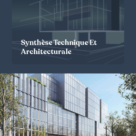
La mission de BIM Management consiste à piloter la mise en
place du processus BIM sur un projet afin d’en faciliter et
optimiser la conception.
DÉCOUVRIR
Synthèse Technique Et
Architecturale
Synthèse technique et architecturale
Les études de synthèse technique s’appliquent à tous les
éléments de construction, afin d’en préciser les interfaces et de
rendre possible la coexistence et la mise en œuvre de tous les
équipements.
DÉCOUVRIR