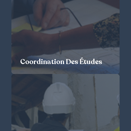
MOEX
Maîtrise d’Œuvre d’Exécution
La mission du Maître d’Œuvre d’Exécution consiste à organiser
et diriger la mise en œuvre des ouvrages depuis la phase de
Dossier de Consultation des Entreprises (DCE) jusqu’à la phase
de Garantie de Parfait Achèvement (GPA), dans le cadre
contractuel des marchés de travaux et des réglementations.
DÉCOUVRIR
Coordination Des Études
Coordination des études
Le Coordinateur des études a pour mission de s’assurer que les
études de conception sont organisées et exécutées dans le
respect des engagements contractuels par les différents
intervenants.
DÉCOUVRIR