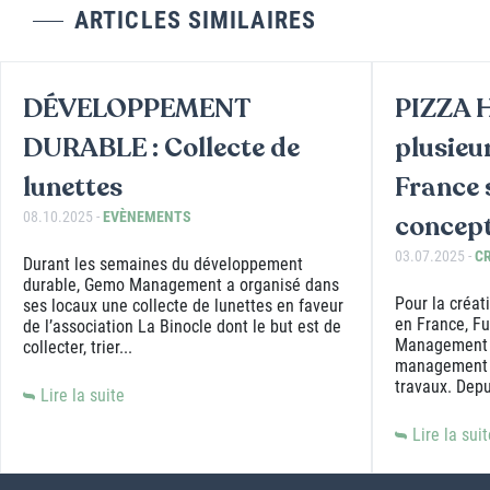
ARTICLES SIMILAIRES
DÉVELOPPEMENT
PIZZA H
DURABLE : Collecte de
plusieu
lunettes
France 
08.10.2025 -
EVÈNEMENTS
concept
03.07.2025 -
C
Durant les semaines du développement
durable, Gemo Management a organisé dans
Pour la créat
ses locaux une collecte de lunettes en faveur
en France, F
de l’association La Binocle dont le but est de
Management p
collecter, trier...
management d
travaux. Depui
Lire la suite
Lire la sui