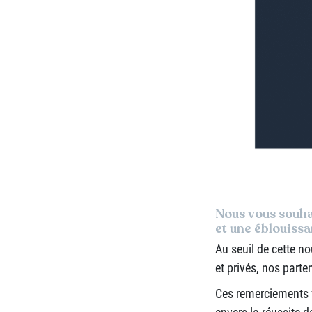
Nous vous souhai
et une éblouiss
Au seuil de cette n
et privés, nos parten
Ces remerciements v
envers la réussite 