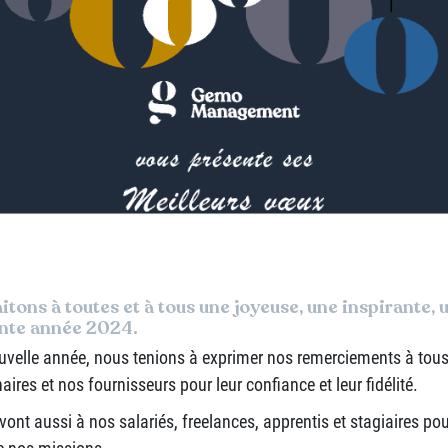
tons à toutes et à tous une joyeuse, une inspirante, 
ante année 2024.
ouvelle année, nous tenions à exprimer nos remerciements à tous
aires et nos fournisseurs pour leur confiance et leur fidélité.
ont aussi à nos salariés, freelances, apprentis et stagiaires p
de nos missions.